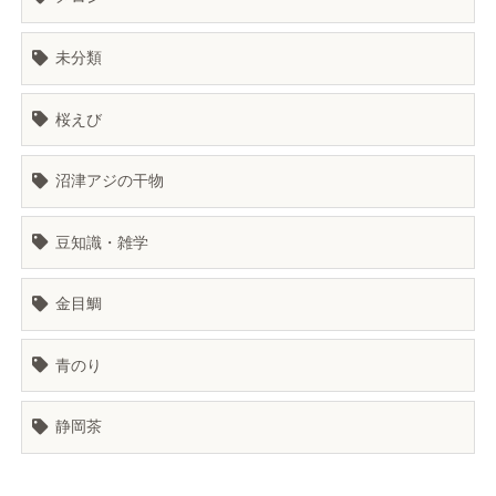
未分類
桜えび
沼津アジの干物
豆知識・雑学
金目鯛
青のり
静岡茶