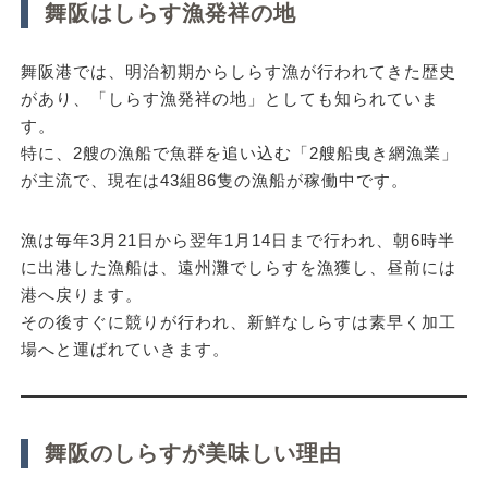
舞阪はしらす漁発祥の地
舞阪港では、
明治初期からしらす漁が行われてきた歴史
があり、「しらす漁発祥の地」としても知られていま
す。
特に、2艘の漁船で魚群を追い込む「
2艘船曳き網漁業
」
が主流で、現在は
43組86隻の漁船が稼働中
です。
漁は毎年
3月21日から翌年1月14日まで
行われ、朝6時半
に出港した漁船は、遠州灘でしらすを漁獲し、昼前には
港へ戻ります。
その後すぐに競りが行われ、新鮮なしらすは素早く加工
場へと運ばれていきます。
舞阪のしらすが美味しい理由