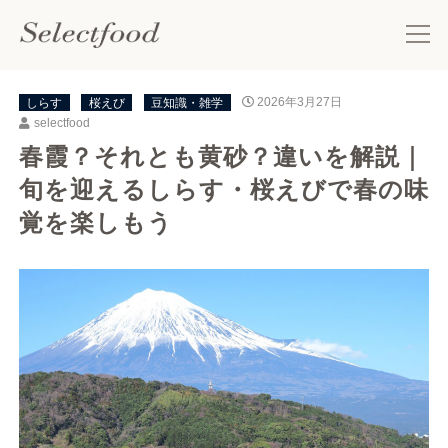
しらす
桜えび
豆知識・雑学
2026年3月27日
selectfood
春霞？それとも黄砂？違いを解説｜
旬を迎えるしらす・桜えびで春の味
覚を楽しもう