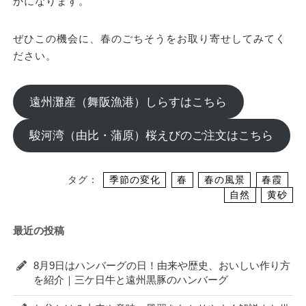
かになります。
ぜひこの機会に、春のごちそうをお取り寄せしてみてく
ださい。
遠州灘産（舞阪漁港）しらすはこちら
駿河湾（由比・蒲原）桜えびのご注文はこちら
タグ：
季節の変化
春
春の風景
春霞
自然
黄砂
最近の投稿
8月9日はハンバーグの日！由来や歴史、おいしい作り方
を紹介｜三ケ日牛と遠州黒豚のハンバーグ