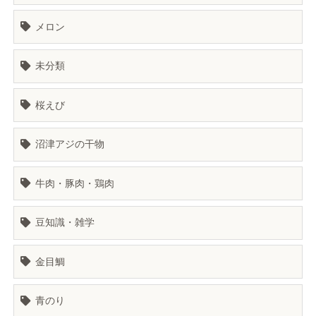
メロン
未分類
桜えび
沼津アジの干物
牛肉・豚肉・鶏肉
豆知識・雑学
金目鯛
青のり