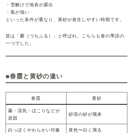
・雪解けで地表が露出
・風が強い
といった条件が重なり、黄砂が発生しやすい時期です。
昔は「霾（つちふる）」と呼ばれ、こちらも春の季語の
一つでした。
■春霞と黄砂の違い
春霞
黄砂
霧・湿気・ほこりなどが
砂漠の砂が飛来
原因
白っぽくやわらかい印象
黄色〜白く濁る