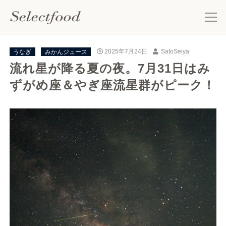
うなぎ
みかんジュース
2025年7月24日
SatoSeiya
流れ星が降る夏の夜。7月31日はみ
ずがめ座＆やぎ座流星群がピーク！