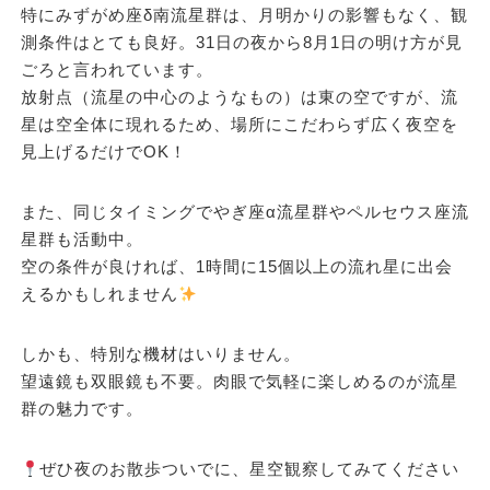
特にみずがめ座δ南流星群は、月明かりの影響もなく、観
測条件はとても良好。31日の夜から8月1日の明け方が見
ごろと言われています。
放射点（流星の中心のようなもの）は東の空ですが、流
星は空全体に現れるため、場所にこだわらず広く夜空を
見上げるだけでOK！
また、同じタイミングでやぎ座α流星群やペルセウス座流
星群も活動中。
空の条件が良ければ、
1時間に15個以上
の流れ星に出会
えるかもしれません
しかも、特別な機材はいりません。
望遠鏡も双眼鏡も不要。肉眼で気軽に楽しめるのが流星
群の魅力です。
ぜひ夜のお散歩ついでに、星空観察してみてください